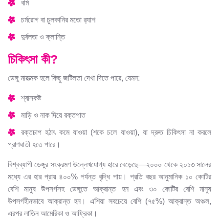
বমি
চর্মরোগ বা চুলকানির মতো র‍্যাশ
দুর্বলতা ও ক্লান্তি
চিকিৎসা কী?
ডেঙ্গু মারাত্মক হলে কিছু জটিলতা দেখা দিতে পারে, যেমন:
শ্বাসকষ্ট
মাড়ি ও নাক দিয়ে রক্তপাত
রক্তচাপ হঠাৎ কমে যাওয়া (শকে চলে যাওয়া), যা দ্রুত চিকিৎসা না করলে
প্রাণঘাতী হতে পারে।
বিশ্বব্যাপী ডেঙ্গুর সংক্রমণ উল্লেখযোগ্য হারে বেড়েছে—২০০০ থেকে ২০১৩ সালের
মধ্যে এর হার প্রায় ৪০০% পর্যন্ত বৃদ্ধি পায়। প্রতি বছর আনুমানিক ১০ কোটির
বেশি মানুষ উপসর্গসহ ডেঙ্গুতে আক্রান্ত হন এবং ৩০ কোটির বেশি মানুষ
উপসর্গহীনভাবে আক্রান্ত হন। এশিয়া সবচেয়ে বেশি (৭৫%) আক্রান্ত অঞ্চল,
এরপর লাতিন আমেরিকা ও আফ্রিকা।