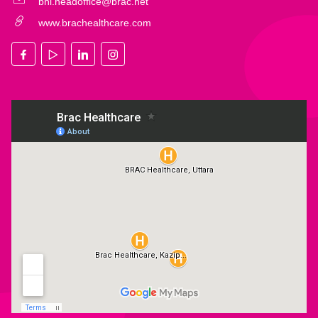
bhl.headoffice@brac.net
www.brachealthcare.com