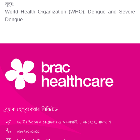
সূত্র:
World Health Organization (WHO): Dengue and Severe
Dengue
ব্র্যাক হেল্‌থকেয়ার লিমিটেড
৬৬ বীর উত্তম এ কে খন্দকার রোড মহাখালী, ঢাকা-১২১২, বাংলাদেশ
০৯৬৭৮১৯১৯১১