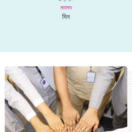
মতামত
দিন