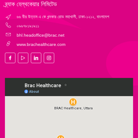
ব্র্যাক হেল্‌থকেয়ার লিমিটেড
৬৬ বীর উত্তম এ কে খন্দকার রোড মহাখালী, ঢাকা-১২১২, বাংলাদেশ
০৯৬৭৮১৯১৯১১
bhl.headoffice@brac.net
www.brachealthcare.com