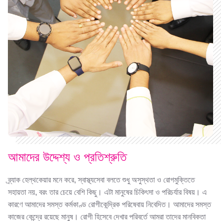
আমাদের উদ্দেশ্য ও প্রতিশ্রুতি
ব্র্যাক হেল্‌থকেয়ার মনে করে, স্বাস্থ্যসেবা বলতে শুধু অসুস্থতা ও রোগমুক্তিতে
সহায়তা নয়, বরং তার চেয়ে বেশি কিছু। এটা মানুষের চিকিৎসা ও পরিচর্যার বিষয়। এ
কারণে আমাদের সমস্ত কর্মকাণ্ড রোগীকেন্দ্রিক পরিষেবায় নিবেদিত। আমাদের সমস্ত
কাজের কেন্দ্রে রয়েছে মানুষ। রোগী হিসেবে দেখার পরিবর্তে আমরা তাদের মানবিকতা