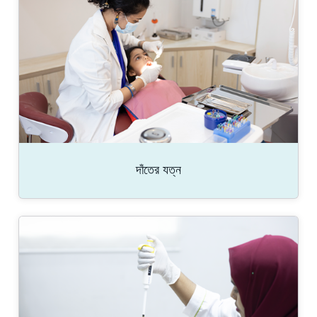
দাঁতের যত্ন