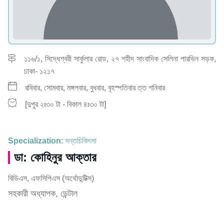
১১৬/১, সিদ্ধেশ্বরী সার্কুলার রোড, ২৭ শহীদ সাংবাদিক সেলিনা পারভিন সড়ক,
ঢাকা- ১২১৭
রবিবার, সোমবার, মঙ্গলবার, বুধবার, বৃহস্পতিবার ত্ত শনিবার
[দুপুর ২ঃ৩০ টা - বিকাল ৪ঃ৩০ টা]
Specialization:
দন্তচিকিৎসা
ডা: কোহিনুর আক্তার
বিডিএস, এফসিপিএস (অর্থোডন্টিক্স)
সহকারী অধ্যাপক, ডেন্টাল