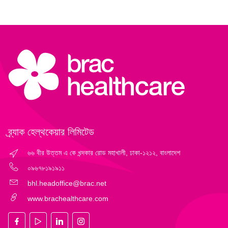
ব্র্যাক হেল্‌থকেয়ার লিমিটেড
৬৬ বীর উত্তম এ কে খন্দকার রোড মহাখালী, ঢাকা-১২১২, বাংলাদেশ
০৯৬৭৮১৯১৯১১
bhl.headoffice@brac.net
www.brachealthcare.com