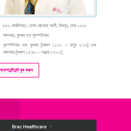
৮৪০, কাজীপাড়া, বেগম রোকেয়া সরণী, মিরপুর, ঢাকা ১২১৬
মঙ্গলবার, বুধবার ত্ত বৃহস্পতিবার
বৃহস্পতিবার এবং বুধবার [সকাল ১১:০০ – দুপুর ২:০০] এবং
মঙ্গলবার [সকাল ০৫:৪০ – সন্ধ্যা ০৭:০০]
অ্যাপয়েন্টমেন্ট বুক করুন