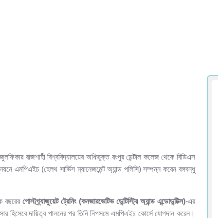
 জুলফিকার রাজশাহী বিশ্ববিদ্যালয়ের অধিভুক্ত রংপুর ডেন্টাল কলেজ থেকে বিডিএস
নয়নে এমপিএইচ (হেলথ সার্ভিস ম্যানেজমেন্ট অ্যান্ড পলিসি) সম্পন্ন করেন বঙ্গবন্ধু
এক বছরের
পোস্টগ্র্যাজুয়েট
ট্রেনিং
(
কনজারভেটিভ
ডেন্টিস্ট্রি
অ্যান্ড
এন্ডোডন্টিক্স
)
-এর
িসার হিসেবে দায়িত্ব পালনের পর তিনি নিপসমে এমপিএইচ কোর্সে যোগদান করেন।