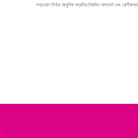
দন্তরোগ নির্ণয়ে আধুনিক পদ্ধতির নিয়মিত আপডেট এবং রোগীবান্ধব