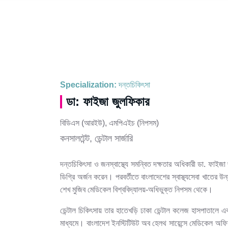
Specialization:
দন্তচিকিৎসা
ডা: ফাইজা জুলফিকার
বিডিএস (আরইউ), এমপিএইচ (নিপসম)
কনসালটেন্ট, ডেন্টাল সার্জারি
দন্তচিকিৎসা ও জনস্বাস্থ্যে সমন্বিত দক্ষতার অধিকারী ডা. ফাইজা
ডিগ্রি অর্জন করেন। পরবর্তীতে বাংলাদেশের স্বাস্থ্যসেবা খাতের উন্
শেখ মুজিব মেডিকেল বিশ্ববিদ্যালয়-অধিভুক্ত নিপসম থেকে।
ডেন্টাল চিকিৎসায় তার হাতেখড়ি ঢাকা ডেন্টাল কলেজ হাসপাতালে 
মাধ্যমে। বাংলাদেশ ইনস্টিটিউট অব হেলথ সায়েন্সে মেডিকেল অফ