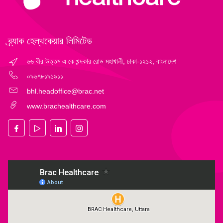
ব্র্যাক হেল্‌থকেয়ার লিমিটেড
৬৬ বীর উত্তম এ কে খন্দকার রোড মহাখালী, ঢাকা-১২১২, বাংলাদেশ
০৯৬৭৮১৯১৯১১
bhl.headoffice@brac.net
www.brachealthcare.com