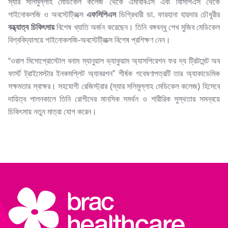
স্যার সলিমুল্লাহ মেডিকেল কলেজ থেকে এমবিবিএস এবং বিসিপিএস থেকে
গাইনোকলজি ও অবস্টেট্রিক্সে
এফসিপিএস
ডিগ্রিধারী ডা. ফারহানা হায়দার চৌধুরীর
বন্ধ্যাত্ব চিকিৎসায়
বিশেষ খ্যাতি অর্জন করেছেন। তিনি বঙ্গবন্ধু শেখ মুজিব মেডিকেল
বিশ্ববিদ্যালয়ে গাইনোকলজি-অবস্টেট্রিক্সে বিশেষ প্রশিক্ষণ নেন।
“ওরাল মিসোপ্রোস্টোল বনাম ম্যানুয়াল ভ্যাকুয়াম অ্যাসপিরেশন ফর দ্য ট্রিটমেন্ট অব
ফার্স্ট ট্রাইমেস্টার ইনকমপ্লিট অ্যাবরশন” শীর্ষক গবেষণাপত্রটি তার অ্যাকাডেমিক
সক্ষমতার স্বাক্ষর। সহযোগী রেজিস্ট্রার (স্যার সলিমুল্লাহ মেডিকেল কলেজ) হিসেবে
দায়িত্ব পালনকালে তিনি রোগীদের মানসিক সমর্থন ও শারীরিক সুস্থতার সমন্বয়ে
চিকিৎসায় নতুন মাত্রা যোগ করেন।