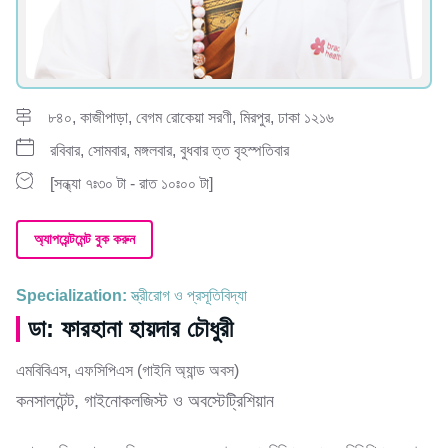
৮৪০, কাজীপাড়া, বেগম রোকেয়া সরণী, মিরপুর, ঢাকা ১২১৬
রবিবার, সোমবার, মঙ্গলবার, বুধবার ত্ত বৃহস্পতিবার
[সন্ধ্যা ৭ঃ৩০ টা - রাত ১০ঃ০০ টা]
অ্যাপয়েন্টমেন্ট বুক করুন
Specialization:
স্ত্রীরোগ ও প্রসূতিবিদ্যা
ডা: ফারহানা হায়দার চৌধুরী
এমবিবিএস, এফসিপিএস (গাইনি অ্যান্ড অবস)
কনসালটেন্ট, গাইনোকলজিস্ট ও অবস্টেট্রিশিয়ান