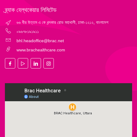
ব্র্যাক হেল্‌থকেয়ার লিমিটেড
৬৬ বীর উত্তম এ কে খন্দকার রোড মহাখালী, ঢাকা-১২১২, বাংলাদেশ
০৯৬৭৮১৯১৯১১
bhl.headoffice@brac.net
www.brachealthcare.com