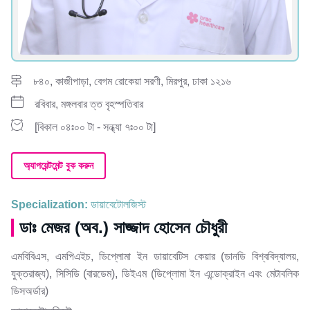
৮৪০, কাজীপাড়া, বেগম রোকেয়া সরণী, মিরপুর, ঢাকা ১২১৬
রবিবার, মঙ্গলবার ত্ত বৃহস্পতিবার
[বিকাল ০৪ঃ০০ টা - সন্ধ্যা ৭ঃ০০ টা]
অ্যাপয়েন্টমেন্ট বুক করুন
Specialization:
ডায়াবেটোলজিস্ট
ডাঃ মেজর (অব.) সাজ্জাদ হোসেন চৌধুরী
এমবিবিএস, এমপিএইচ, ডিপ্লোমা ইন ডায়াবেটিস কেয়ার (ডানডি বিশ্ববিদ্যালয়,
যুক্তরাজ্য), সিসিডি (বারডেম), ডিইএম (ডিপ্লোমা ইন এন্ডোক্রাইন এবং মেটাবলিক
ডিসঅর্ডার)