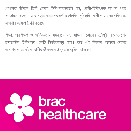
পেশাগত জীবনে তিনি কেবল চিকিৎসাসেবায়ই নন, রোগী-চিকিৎসক সম্পর্ক গড়ে
তোলায়ও সফল। তার সহজবোধ্য পরামর্শ ও মানবিক দৃষ্টিভঙ্গি রোগী ও তাদের পরিবারের
আস্থার জায়গা তৈরি করেছে।
শিক্ষা, প্রশিক্ষণ ও অভিজ্ঞতার সমন্বয়ে ডা. সাজ্জাদ হোসেন চৌধুরী বাংলাদেশের
ডায়াবেটিস চিকিৎসায় একটি নির্ভরযোগ্য নাম। তার এই নিরলস প্রচেষ্টা দেশের
অসংখ্য ডায়াবেটিস রোগীর জীবনমান উন্নয়নে ভূমিকা রাখছে।