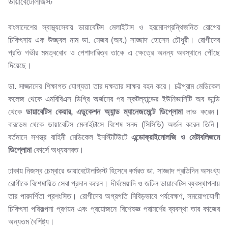
ডায়াবেটোলজিস্ট
বাংলাদেশের স্বাস্থ্যসেবায় ডায়াবেটিস মেলাইটাস ও হরমোনগ্রন্থিজনিত রোগের
চিকিৎসায় এক উজ্জ্বল নাম ডা. মেজর (অব.) সাজ্জাদ হোসেন চৌধুরী। রোগীদের
প্রতি গভীর মমত্ববোধ ও পেশাদারিত্ব তাকে এ ক্ষেত্রে অনন্য অবস্থানে পৌঁছে
দিয়েছে।
ডা. সাজ্জাদের শিক্ষাগত যোগ্যতা তার দক্ষতার সাক্ষর বহন করে। চট্টগ্রাম মেডিকেল
কলেজ থেকে এমবিবিএস ডিগ্রি অর্জনের পর স্কটল্যান্ডের ইউনিভার্সিটি অব ডান্ডি
থেকে
ডায়াবেটিস
কেয়ার
,
এডুকেশন
অ্যান্ড
ম্যানেজমেন্টে
ডিপ্লোমা
লাভ করেন।
বারডেম থেকে ডায়াবেটিস মেলাইটাসে বিশেষ সনদ (সিসিডি) অর্জন করেন তিনি।
বর্তমানে সশস্ত্র বাহিনী মেডিকেল ইনস্টিটিউটে
এন্ডোক্রাইনোলজি
ও
মেটাবলিজমে
ডিপ্লোমা
কোর্সে অধ্যয়নরত।
ঢাকায় নিজস্ব চেম্বারে ডায়াবেটোলজিস্ট হিসেবে কর্মরত ডা. সাজ্জাদ প্রতিদিন অসংখ্য
রোগীকে বিশেষায়িত সেবা প্রদান করেন। দীর্ঘমেয়াদি ও জটিল ডায়াবেটিস ব্যবস্থাপনায়
তার পারদর্শিতা প্রশংসিত। রোগীদের অগ্রগতি নিবিড়ভাবে পর্যবেক্ষণ, সময়োপযোগী
চিকিৎসা পরিকল্পনা প্রণয়ন এবং প্রয়োজনে বিশেষজ্ঞ পরামর্শের ব্যবস্থা তার কাজের
অন্যতম বৈশিষ্ট্য।