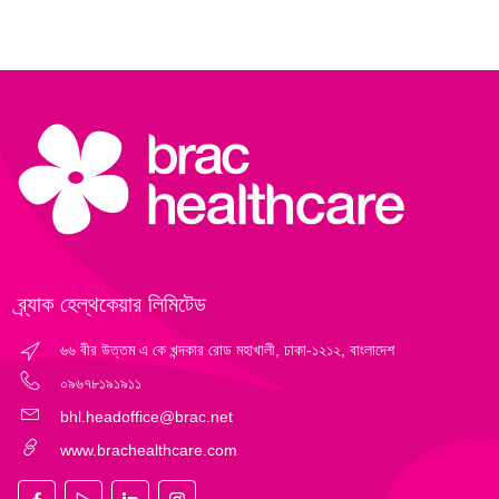
ব্র্যাক হেল্‌থকেয়ার লিমিটেড
৬৬ বীর উত্তম এ কে খন্দকার রোড মহাখালী, ঢাকা-১২১২, বাংলাদেশ
০৯৬৭৮১৯১৯১১
bhl.headoffice@brac.net
www.brachealthcare.com