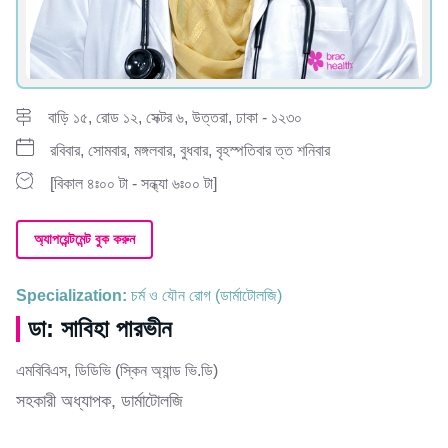
বাড়ি ১৫, রোড ১২, সেক্টর ৬, উত্তরা, ঢাকা - ১২৩০
রবিবার, সোমবার, মঙ্গলবার, বুধবার, বৃহস্পতিবার ত্ত শনিবার
[বিকাল ৪ঃ০০ টা - সন্ধ্যা ৬ঃ০০ টা]
অ্যাপয়েন্টমেন্ট বুক করুন
Specialization:
চর্ম ও যৌন রোগ (ডার্মাটোলজি)
ডা: সাবিহা পারভীন
এমবিবিএস, ডিডিভি (স্কিন অ্যান্ড ভি.ডি)
সহকারী অধ্যাপক, ডার্মাটোলজি