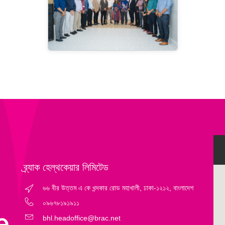
ব্র্যাক হেল্‌থকেয়ার লিমিটেড
৬৬ বীর উত্তম এ কে খন্দকার রোড মহাখালী, ঢাকা-১২১২, বাংলাদেশ
০৯৬৭৮১৯১৯১১
bhl.headoffice@brac.net