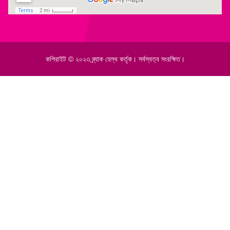
কপিরাইট © ২০২৩ ব্র্যাক হেল্‌থ কর্তৃক। সর্বস্বত্ব সংরক্ষিত।