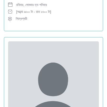
রবিবার, সোমবার ত্ত শনিবার
[সন্ধ্যা ৬ঃ০০ টা - রাত ৮ঃ০০ টা]
সিদ্ধেশ্বরী