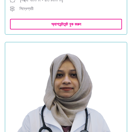
[সন্ধ্যা ৭ঃ০০ টা - রাত ৮ঃ০০ টা]
সিদ্ধেশ্বরী
অ্যাপয়েন্টমেন্ট বুক করুন