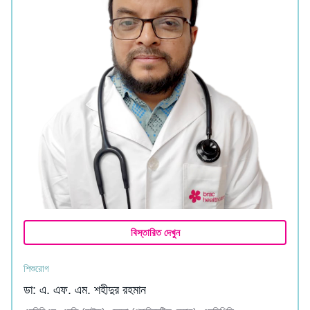
বিস্তারিত দেখুন
শিশুরোগ
ডা: এ. এফ. এম. শহীদুর রহমান