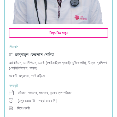
বিস্তারিত দেখুন
শিশুরোগ
ডা: জান্নাতুল ফেরদৌস সোনিয়া
এমবিবিএস, এমসিপিএস, এমডি (পেডিয়াট্রিক গ্যাস্ট্রোএন্টারোলজি), উন্নত প্রশিক্ষণ
(এসজিপিজিআই, ভারত)
সহকারী অধ্যাপক, পেডিয়াট্রিক্স
সময়সূচী
রবিবার, সোমবার, মঙ্গলবার, বুধবার ত্ত শনিবার
[দুপুর ৪ঃ৩০ টা - সন্ধ্যা ৬ঃ০০ টা]
সিদ্ধেশ্বরী