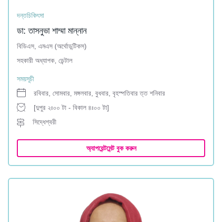
দন্তচিকিৎসা
ডা: তাসনুভা শাম্মা মান্নান
বিডিএস, এমএস (অর্থোডন্টিকস)
সহকারী অধ্যাপক, ডেন্টাল
সময়সূচী
রবিবার, সোমবার, মঙ্গলবার, বুধবার, বৃহস্পতিবার ত্ত শনিবার
[দুপুর ২ঃ০০ টা - বিকাল ৪ঃ০০ টা]
সিদ্ধেশ্বরী
অ্যাপয়েন্টমেন্ট বুক করুন