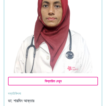
বিস্তারিত দেখুন
দন্তচিকিৎসা
ডা: শারমিন আক্তার