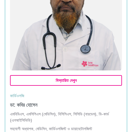
বিস্তারিত দেখুন
কার্ডিওলজি
ডা: কবির হোসেন
এমবিবিএস, এমসিপিএস (মেডিসিন), বিসিপিএস, সিসিডি (বারডেম), ডি-কার্ড
(এনআইসিভিডি)
সহযোগী অধ্যাপক, মেডিসিন, কার্ডিওলজিস্ট ও ডায়াবেটোলজিস্ট