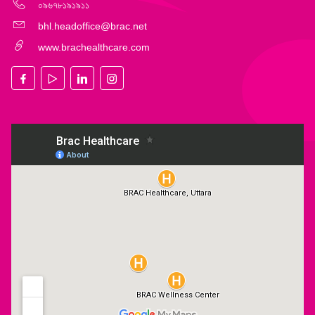
০৯৬৭৮১৯১৯১১
bhl.headoffice@brac.net
www.brachealthcare.com