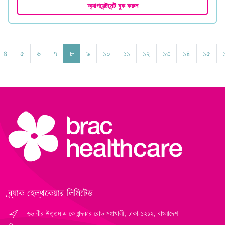
অ্যাপয়েন্টমেন্ট বুক করুন
৪
৫
৬
৭
৮
৯
১০
১১
১২
১৩
১৪
১৫
ব্র্যাক হেল্‌থকেয়ার লিমিটেড
৬৬ বীর উত্তম এ কে খন্দকার রোড মহাখালী, ঢাকা-১২১২, বাংলাদেশ