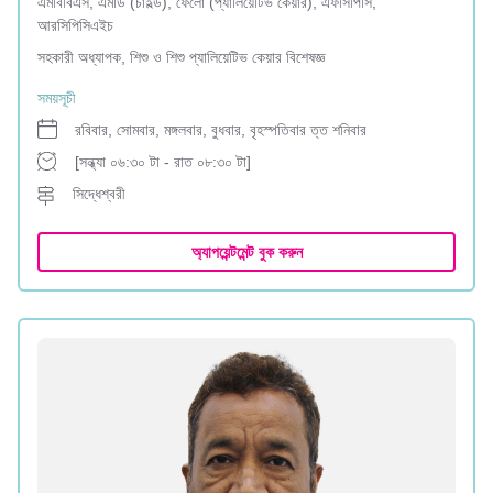
এমবিবিএস, এমডি (চাইল্ড), ফেলো (প্যালিয়েটিভ কেয়ার), এফসিপিসি,
আরসিপিসিএইচ
সহকারী অধ্যাপক, শিশু ও শিশু প্যালিয়েটিভ কেয়ার বিশেষজ্ঞ
সময়সূচী
রবিবার, সোমবার, মঙ্গলবার, বুধবার, বৃহস্পতিবার ত্ত শনিবার
[সন্ধ্যা ০৬:৩০ টা - রাত ০৮:৩০ টা]
সিদ্ধেশ্বরী
অ্যাপয়েন্টমেন্ট বুক করুন