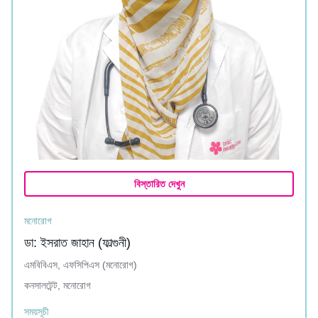
বিস্তারিত দেখুন
মনোরোগ
ডা: ইসরাত জাহান (ফাল্গুনী)
এমবিবিএস, এফসিপিএস (মনোরোগ)
কনসালটেন্ট, মনোরোগ
সময়সূচী