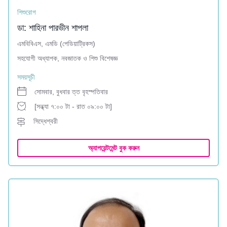
শিশুরোগ
ডা: শাহিনা পারভীন শাপলা
এমবিবিএস, এমডি (পেডিয়াট্রিকস)
সহযোগী অধ্যাপক, নবজাতক ও শিশু বিশেষজ্ঞ
সময়সূচী
সোমবার, বুধবার ত্ত বৃহস্পতিবার
[সন্ধ্যা ৭:০০ টা - রাত ০৯:০০ টা]
সিদ্ধেশ্বরী
অ্যাপয়েন্টমেন্ট বুক করুন