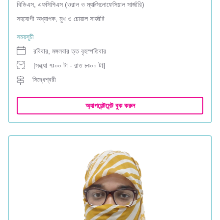
বিডিএস, এফসিপিএস (ওরাল ও ম্যাক্সিলোফেসিয়াল সার্জারি)
সহযোগী অধ্যাপক, মুখ ও চোয়াল সার্জারি
সময়সূচী
রবিবার, মঙ্গলবার ত্ত বৃহস্পতিবার
[সন্ধ্যা ৭ঃ০০ টা - রাত ৮ঃ০০ টা]
সিদ্ধেশ্বরী
অ্যাপয়েন্টমেন্ট বুক করুন