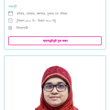
সময়সূচী
রবিবার, সোমবার, মঙ্গলবার, বুধবার ত্ত শনিবার
[বিকাল ৫ঃ০০ টা - বিকাল ৭ঃ০০ টা]
সিদ্ধেশ্বরী
অ্যাপয়েন্টমেন্ট বুক করুন