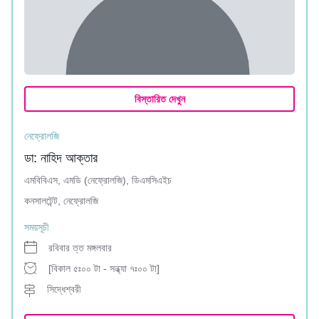
বিস্তারিত দেখুন
নেফ্রোলজি
ডা: নাহিদ আক্তার
এমবিবিএস, এমডি (নেফ্রোলজি), ডিএমসিএইচ
কনসালটেন্ট, নেফ্রোলজি
সময়সূচী
রবিবার ত্ত মঙ্গলবার
[বিকাল ৫ঃ০০ টা - সন্ধ্যা ৭ঃ০০ টা]
সিদ্ধেশ্বরী