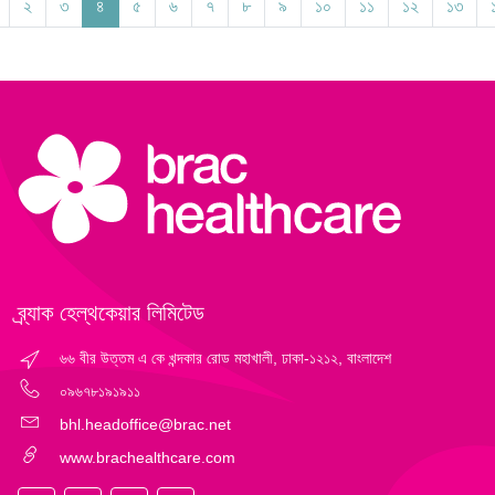
২
৩
৪
৫
৬
৭
৮
৯
১০
১১
১২
১৩
ব্র্যাক হেল্‌থকেয়ার লিমিটেড
৬৬ বীর উত্তম এ কে খন্দকার রোড মহাখালী, ঢাকা-১২১২, বাংলাদেশ
০৯৬৭৮১৯১৯১১
bhl.headoffice@brac.net
www.brachealthcare.com