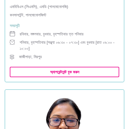
এমবিবিএস (সিএমসি), এমডি (পালমোনোলজি)
কনসালটেন্ট, পালমোনোলজিস্ট
সময়সূচী
রবিবার, মঙ্গলবার, বুধবার, বৃহস্পতিবার ত্ত শনিবার
শনিবার, বৃহস্পতিবার [সন্ধ্যা ০৬:৩০ - ০৭:৩০] এবং বুধবার [রাত ০৯:০০ -
১০:০০]
কাজীপাড়া, মিরপুর
অ্যাপয়েন্টমেন্ট বুক করুন