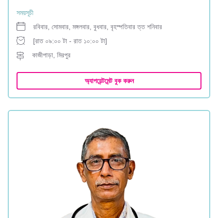
সময়সূচী
রবিবার, সোমবার, মঙ্গলবার, বুধবার, বৃহস্পতিবার ত্ত শনিবার
[রাত ০৯:০০ টা - রাত ১০:০০ টা]
কাজীপাড়া, মিরপুর
অ্যাপয়েন্টমেন্ট বুক করুন