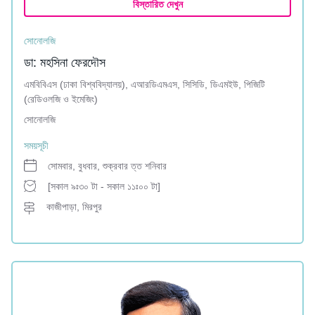
বিস্তারিত দেখুন
সোনোলজি
ডা: মহসিনা ফেরদৌস
এমবিবিএস (ঢাকা বিশ্ববিদ্যালয়), এআরডিএমএস, সিসিডি, ডিএমইউ, পিজিটি
(রেডিওলজি ও ইমেজিং)
সোনোলজি
সময়সূচী
সোমবার, বুধবার, শুক্রবার ত্ত শনিবার
[সকাল ৯ঃ৩০ টা - সকাল ১১ঃ০০ টা]
কাজীপাড়া, মিরপুর