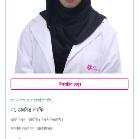
বিস্তারিত দেখুন
চর্ম ও যৌন রোগ (ডার্মাটোলজি)
ডা: তাহমিদা সারমিন
এমবিবিএস, ডিডিভি (বিএসএমএমইউ)
সহকারী অধ্যাপক, ডার্মাটোলজি