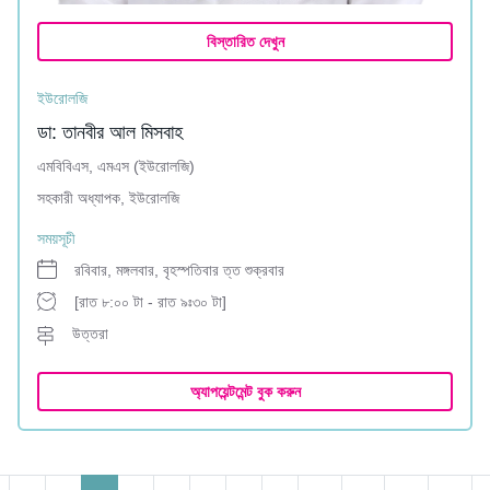
বিস্তারিত দেখুন
ইউরোলজি
ডা: তানবীর আল মিসবাহ
এমবিবিএস, এমএস (ইউরোলজি)
সহকারী অধ্যাপক, ইউরোলজি
সময়সূচী
রবিবার, মঙ্গলবার, বৃহস্পতিবার ত্ত শুক্রবার
[রাত ৮:০০ টা - রাত ৯ঃ৩০ টা]
উত্তরা
অ্যাপয়েন্টমেন্ট বুক করুন