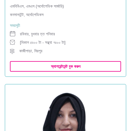
এমবিবিএস, এমএস (অর্থোপেডিক সার্জারি)
কনসালটেন্ট, অর্থোপেডিকস
সময়সূচী
রবিবার, বুধবার ত্ত শনিবার
[বিকাল ৫ঃ০০ টা - সন্ধ্যা ৭ঃ০০ টা]
কাজীপাড়া, মিরপুর
অ্যাপয়েন্টমেন্ট বুক করুন