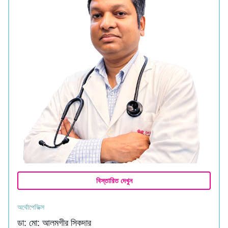
বিস্তারিত দেখুন
অর্থোপেডিক্স
ডা: মো: আলমগীর সিকদার