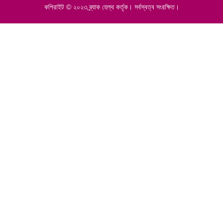
কপিরাইট © ২০২৩ ব্র্যাক হেল্‌থ কর্তৃক। সর্বস্বত্ব সংরক্ষিত।