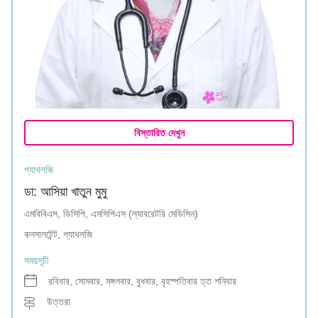
বিস্তারিত দেখুন
প্যাথলজি
ডা: আসিয়া খাতুন মুমু
এমবিবিএস, ডিসিপি, এমসিপিএস (ল্যাবরেটরি মেডিসিন)
কনসালটেন্ট, প্যাথলজি
সময়সূচী
রবিবার, সোমবার, মঙ্গলবার, বুধবার, বৃহস্পতিবার ত্ত শনিবার
উত্তরা