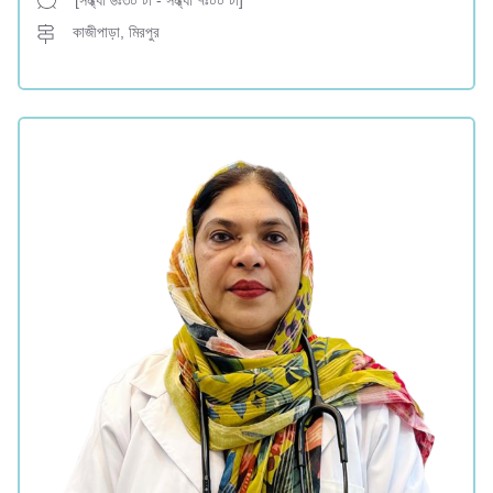
[সন্ধ্যা ৬ঃ৩০ টা - সন্ধ্যা ৭ঃ০০ টা]
কাজীপাড়া, মিরপুর