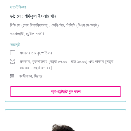
দন্তচিকিৎসা
ডা: মো: শফিকুল ইসলাম খান
বিডিএস (ঢাকা বিশ্ববিদ্যালয়), এমপিএইচ, পিজিটি (বিএসএমএমইউ)
কনসালটেন্ট, ডেন্টাল সার্জারি
সময়সূচী
মঙ্গলবার ত্ত বৃহস্পতিবার
মঙ্গলবার, বৃহস্পতিবার [সন্ধ্যা ০৭:০০ - রাত ১০:০০] এবং শনিবার [সন্ধ্যা
০৪:০০ - সন্ধ্যা ০৭:০০]
কাজীপাড়া, মিরপুর
অ্যাপয়েন্টমেন্ট বুক করুন