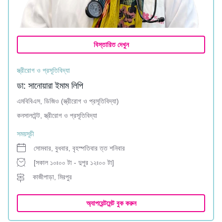
বিস্তারিত দেখুন
স্ত্রীরোগ ও প্রসূতিবিদ্যা
ডা: সানোয়ারা ইমাম লিপি
এমবিবিএস, ডিজিও (স্ত্রীরোগ ও প্রসূতিবিদ্যা)
কনসালটেন্ট, স্ত্রীরোগ ও প্রসূতিবিদ্যা
সময়সূচী
সোমবার, বুধবার, বৃহস্পতিবার ত্ত শনিবার
[সকাল ১০ঃ০০ টা - দুপুর ১২ঃ০০ টা]
কাজীপাড়া, মিরপুর
অ্যাপয়েন্টমেন্ট বুক করুন