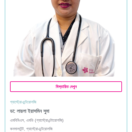
বিস্তারিত দেখুন
গ্যাস্ট্রোএন্টেরোলজি
ডা: লায়লা ইয়াসমিন সুমা
এমবিবিএস, এমডি (গ্যাস্ট্রোএন্টারোলজি)
কনসালটেন্ট, গ্যাস্ট্রোএন্টেরোলজি