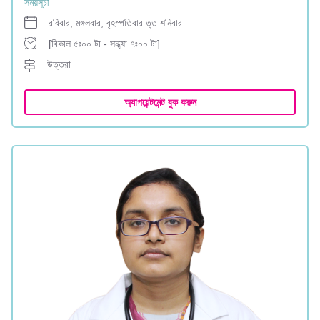
সময়সূচী
রবিবার, মঙ্গলবার, বৃহস্পতিবার ত্ত শনিবার
[বিকাল ৫ঃ০০ টা - সন্ধ্যা ৭ঃ০০ টা]
উত্তরা
অ্যাপয়েন্টমেন্ট বুক করুন