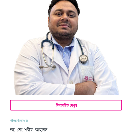
বিস্তারিত দেখুন
পালমোনোলজি
ডা: মো: শরীফ আহসান