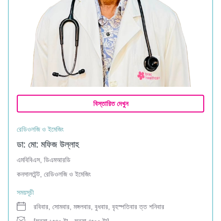
বিস্তারিত দেখুন
রেডিওলজি ও ইমেজিং
ডা: মো: মফিজ উল্লাহ
এমবিবিএস, ডিএমআরডি
কনসালটেন্ট, রেডিওলজি ও ইমেজিং
সময়সূচী
রবিবার, সোমবার, মঙ্গলবার, বুধবার, বৃহস্পতিবার ত্ত শনিবার