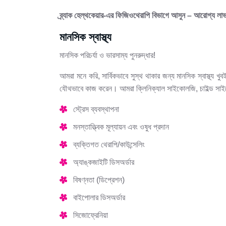
ব্র্যাক হেল্‌থকেয়ার-এর ফিজিওথেরাপি বিভাগে আসুন – আরোগ্য ল
মানসিক স্বাস্থ্য
মানসিক পরিচর্যা ও ভারসাম্য পুনরুদ্ধার!
আমরা মনে করি, সার্বিকভাবে সুস্থ থাকার জন্য মানসিক স্বাস্থ্য খুব
যৌথভাবে কাজ করেন। আমরা ক্লিনিক্যাল সাইকোলজি, চাইল্ড সাইকোলজ
স্ট্রেস ব্যবস্থাপনা
মনস্তাত্ত্বিক মূল্যায়ন এবং ওষুধ প্রদান
ব্যক্তিগত থেরাপি/কাউন্সেলিং
অ্যাঙ্কজাইটি ডিসঅর্ডার
বিষণ্নতা (ডিপ্রেশন)
বাইপোলার ডিসঅর্ডার
সিজোফ্রেনিয়া