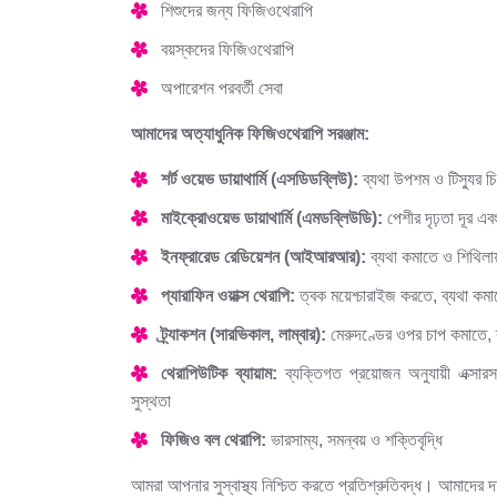
শিশুদের জন্য ফিজিওথেরাপি
বয়স্কদের ফিজিওথেরাপি
অপারেশন পরবর্তী সেবা
আমাদের অত্যাধুনিক ফিজিওথেরাপি সরঞ্জাম:
শর্ট ওয়েভ ডায়াথার্মি (এসডিডব্লিউ):
ব্যথা উপশম ও টিস্যুর চ
মাইক্রোওয়েভ ডায়াথার্মি (এমডব্লিউডি):
পেশীর দৃঢ়তা দূর এবং
ইনফ্রারেড রেডিয়েশন (আইআরআর):
ব্যথা কমাতে ও শিথিলা
প্যারাফিন ওয়াক্স থেরাপি:
ত্বক ময়েশ্চারাইজ করতে, ব্যথা কমা
ট্র্যাকশন (সারভিকাল, লাম্বার):
মেরুদণ্ডের ওপর চাপ কমাতে, 
থেরাপিউটিক ব্যায়াম:
ব্যক্তিগত প্রয়োজন অনুযায়ী এক্সার
সুস্থতা
ফিজিও বল থেরাপি:
ভারসাম্য, সমন্বয় ও শক্তিবৃদ্ধি
আমরা আপনার সুস্বাস্থ্য নিশ্চিত করতে প্রতিশ্রুতিবদ্ধ। আমাদের