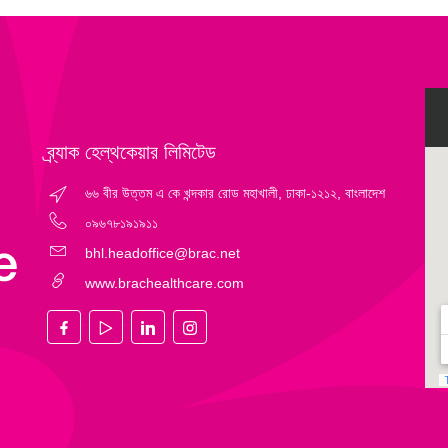
ব্র্যাক হেল্‌থকেয়ার লিমিটেড
৬৬ বীর উত্তম এ কে খন্দকার রোড মহাখালী, ঢাকা-১২১২, বাংলাদেশ
০৯৬৭৮১৯১৯১১
bhl.headoffice@brac.net
www.brachealthcare.com